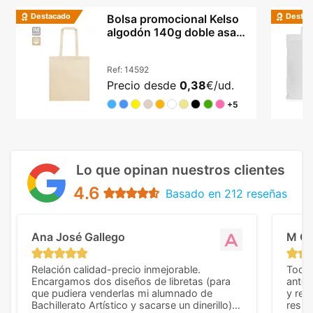
Destacado
Destac
Bolsa promocional Kelso
algodón 140g doble asa
42x38cm colores
Ref:
14592
Precio desde
0,38
€/ud.
+5
Lo que opinan nuestros clientes
4.6
Basado en 212 reseñas
Ana José Gallego
M C
Relación calidad-precio inmejorable.
Todo 
Encargamos dos diseños de libretas (para
anter
que pudiera venderlas mi alumnado de
y rep
Bachillerato Artístico y sacarse un dinerillo) y
resul