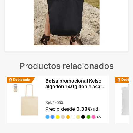
Productos relacionados
Destacado
Destac
Bolsa promocional Kelso
algodón 140g doble asa
42x38cm colores
Ref:
14592
Precio desde
0,38
€/ud.
+5