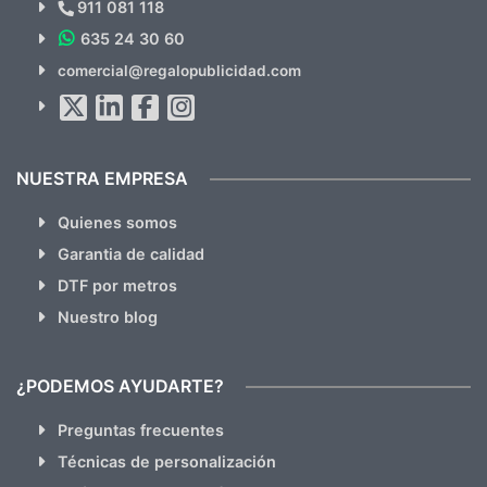
Novedades y Ofertas?
911 081 118
635 24 30 60
SUSCRÍBETE!!
comercial@regalopublicidad.com
Al suscribirte aceptas nuestras
políticas de privacidad
(No
hacemos Spam)
NUESTRA EMPRESA
Quienes somos
Garantia de calidad
DTF por metros
Nuestro blog
¿PODEMOS AYUDARTE?
Preguntas frecuentes
Técnicas de personalización