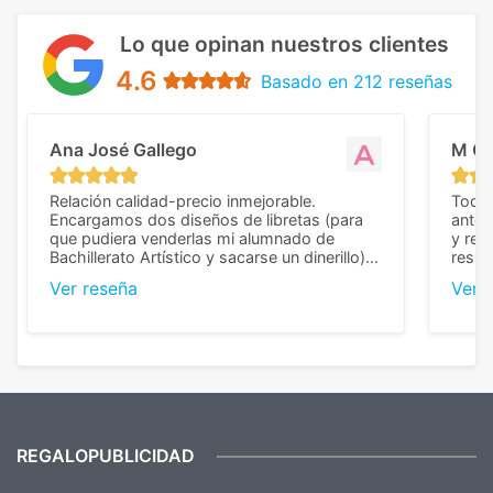
Lo que opinan nuestros clientes
4.6
Basado en 212 reseñas
Ana José Gallego
M C
Relación calidad-precio inmejorable.
Todo 
Encargamos dos diseños de libretas (para
anter
que pudiera venderlas mi alumnado de
y rep
Bachillerato Artístico y sacarse un dinerillo) y
resul
nos dieron el mejor presupuesto con
perso
Ver reseña
Ver 
diferencia, con libretas de muy buena calidad
cuand
y muy bien terminadas con la estampación
compl
en los colores pedidos. La atención al
pusie
cliente, inmejorable, respondiendo a cada
para 
duda que teníamos en el proceso. Nos
como
mandaron las miniaturas para
repet
previsualizarlas (las adjunto) y llegaron tal
todo!
cual, sin el menor problema. Totalmente
recomendables.
REGALOPUBLICIDAD
¿Quieres ver nuestras últimas