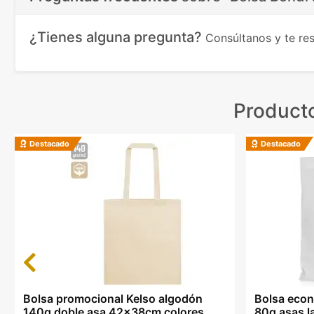
¿Tienes alguna pregunta?
Consúltanos y te r
Producto
Destacado
Destacado
Previous
Bolsa promocional Kelso algodón
Bolsa eco
140g doble asa 42x38cm colores
80g asas l