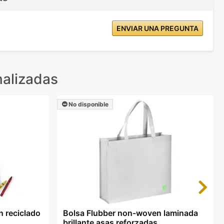
ENVIAR UNA PREGUNTA
alizadas
No disponible
Next
 reciclado
Bolsa Flubber non-woven laminada
brillante asas reforzadas