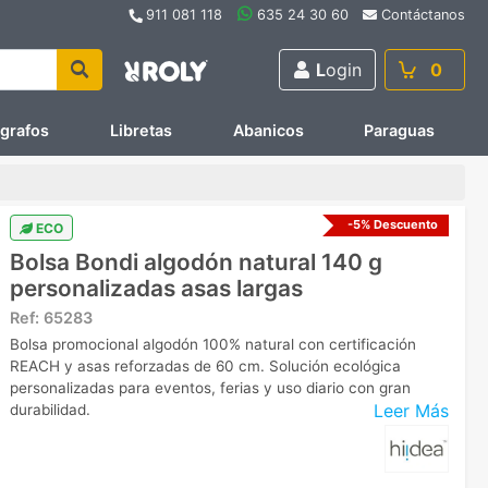
911 081 118
635 24 30 60
Contáctanos
L
ogin
0
ígrafos
Libretas
Abanicos
Paraguas
-5% Descuento
ECO
Bolsa Bondi algodón natural 140 g
personalizadas asas largas
Ref:
65283
Bolsa promocional algodón 100% natural con certificación
REACH y asas reforzadas de 60 cm. Solución ecológica
personalizadas para eventos, ferias y uso diario con gran
Leer Más
durabilidad.