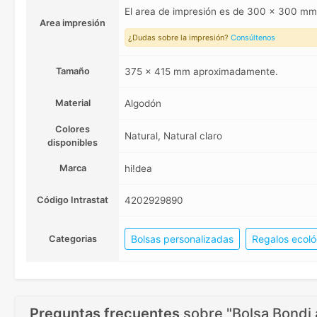
El area de impresión es de 300 x 300 m
Area impresión
¿Dudas sobre la impresión?
Consúltenos
Tamaño
375 x 415 mm aproximadamente.
Material
Algodón
Colores
Natural, Natural claro
disponibles
Marca
hi!dea
Código Intrastat
4202929890
Bolsas personalizadas
Regalos ecoló
Categorias
Preguntas frecuentes
sobre
"Bolsa Bondi 