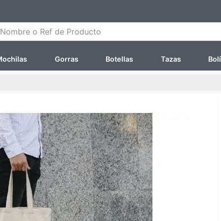
ombre o Ref de Producto
ochilas
Gorras
Botellas
Tazas
Bol