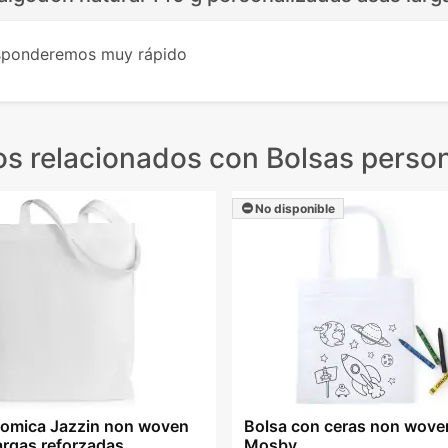
esponderemos muy rápido
s relacionados
con Bolsas person
No disponible
nomica Jazzin non woven
Bolsa con ceras non woven
argas reforzadas
Mosby