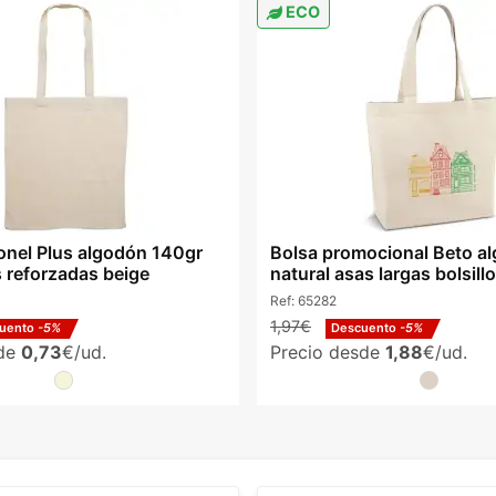
ECO
onel Plus algodón 140gr
Bolsa promocional Beto a
s reforzadas beige
natural asas largas bolsillo
Ref:
65282
1,97€
uento
-5%
Descuento
-5%
sde
0,73
€/ud.
Precio desde
1,88
€/ud.