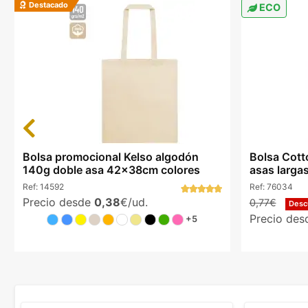
Destacado
ECO
Previous
Bolsa promocional Kelso algodón
Bolsa Cott
140g doble asa 42x38cm colores
asas larga
Ref:
14592
Ref:
76034
Precio desde
0,38
€/ud.
0,77€
Desc
Precio de
+5