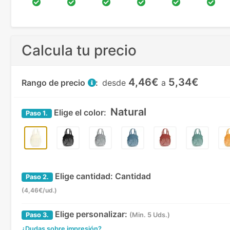
Calcula tu precio
4,46€
5,34€
Rango de precio
:
desde
a
Natural
Elige el color:
Paso
1.
Elige cantidad:
Cantidad
Paso
2.
(4,46€/ud.)
Elige personalizar:
Paso
3.
(Min. 5 Uds.)
¿Dudas sobre impresión?