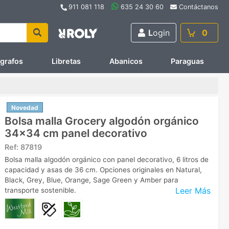
911 081 118
635 24 30 60
Contáctanos
L
ogin
0
ígrafos
Libretas
Abanicos
Paraguas
Novedad
Bolsa malla Grocery algodón orgánico
34x34 cm panel decorativo
Ref:
87819
Bolsa malla algodón orgánico con panel decorativo, 6 litros de
capacidad y asas de 36 cm. Opciones originales en Natural,
Black, Grey, Blue, Orange, Sage Green y Amber para
Leer Más
transporte sostenible.