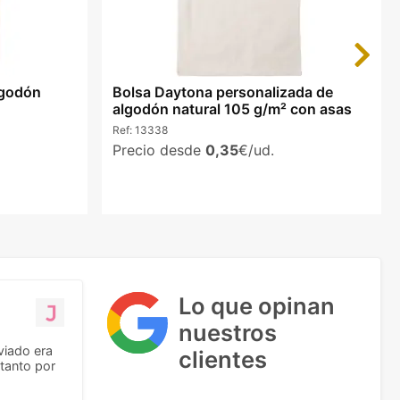
Next
lgodón
Bolsa Daytona personalizada de
algodón natural 105 g/m² con asas
Ref:
13338
Precio desde
0,35
€/ud.
Lo que opinan
nuestros
viado era
clientes
tanto por