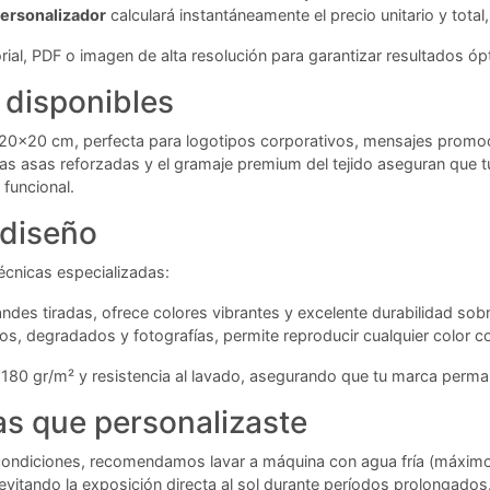
ersonalizador
calculará instantáneamente el precio unitario y tot
ial, PDF o imagen de alta resolución para garantizar resultados óp
 disponibles
20x20 cm, perfecta para logotipos corporativos, mensajes promoci
Las asas reforzadas y el gramaje premium del tejido aseguran que t
 funcional.
 diseño
écnicas especializadas:
des tiradas, ofrece colores vibrantes y excelente durabilidad sobr
s, degradados y fotografías, permite reproducir cualquier color co
180 gr/m² y resistencia al lavado, asegurando que tu marca permane
as que personalizaste
condiciones, recomendamos lavar a máquina con agua fría (máximo 3
 evitando la exposición directa al sol durante períodos prolongados