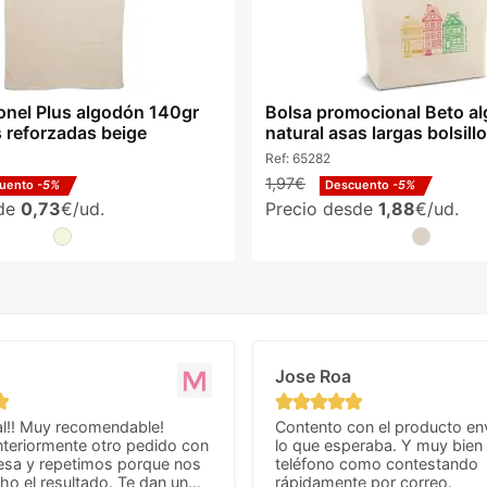
onel Plus algodón 140gr
Bolsa promocional Beto a
s reforzadas beige
natural asas largas bolsillo
Ref:
65282
1,97€
uento
-5%
Descuento
-5%
sde
0,73
€/ud.
Precio desde
1,88
€/ud.
Jose Roa
l!! Muy recomendable!
Contento con el producto en
teriormente otro pedido con
lo que esperaba. Y muy bien 
esa y repetimos porque nos
teléfono como contestando
o el resultado. Te dan un
rápidamente por correo.