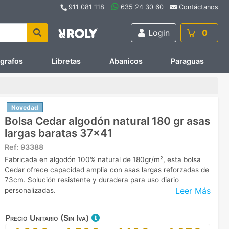
911 081 118
635 24 30 60
Contáctanos
L
ogin
0
ígrafos
Libretas
Abanicos
Paraguas
Novedad
Bolsa Cedar algodón natural 180 gr asas
largas baratas 37x41
Ref:
93388
Fabricada en algodón 100% natural de 180gr/m², esta bolsa
Cedar ofrece capacidad amplia con asas largas reforzadas de
73cm. Solución resistente y duradera para uso diario
Leer Más
personalizadas.
Precio Unitario (Sin Iva)