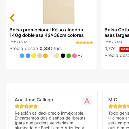
Previous
Bolsa promocional Kelso algodón
Bolsa Cott
140g doble asa 42x38cm colores
asas larga
Ref:
14592
Ref:
76034
Precio desde
0,38
€/ud.
0,77€
Desc
Precio de
+5
Ana José Gallego
M C
Relación calidad-precio inmejorable.
Todo genia
Encargamos dos diseños de libretas
Hicimos an
(para que pudiera venderlas mi
esta empr
alumnado de Bachillerato Artístico y
gustó much