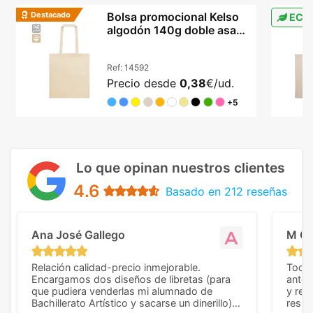
Destacado
Bolsa promocional Kelso
ECO
algodón 140g doble asa
42x38cm colores
Ref:
14592
Precio desde
0,38
€/ud.
+5
Lo que opinan nuestros clientes
4.6
Basado en 212 reseñas
Ana José Gallego
M C
Relación calidad-precio inmejorable.
Todo 
Encargamos dos diseños de libretas (para
anter
que pudiera venderlas mi alumnado de
y rep
Bachillerato Artístico y sacarse un dinerillo) y
resul