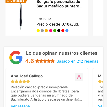
Destacado
Bolígrafo personalizado
Sagur metálico puntero
táctil giratorio
Ref:
39182
Precio desde
0,10
€/ud.
Lo que opinan nuestros clientes
4.6
Basado en 212 reseñas
Ana José Gallego
M C
Relación calidad-precio inmejorable.
Todo 
Encargamos dos diseños de libretas (para
anter
que pudiera venderlas mi alumnado de
y rep
Bachillerato Artístico y sacarse un dinerillo) y
resul
nos dieron el mejor presupuesto con
perso
Ver reseña
Ver 