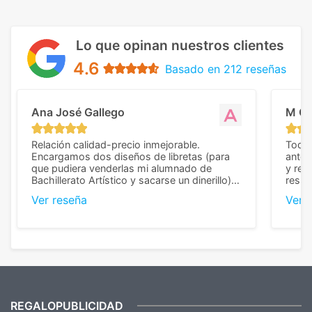
Lo que opinan nuestros clientes
4.6
Basado en 212 reseñas
Ana José Gallego
M C
Relación calidad-precio inmejorable.
Todo 
Encargamos dos diseños de libretas (para
anter
que pudiera venderlas mi alumnado de
y rep
Bachillerato Artístico y sacarse un dinerillo) y
resul
nos dieron el mejor presupuesto con
perso
Ver reseña
Ver 
diferencia, con libretas de muy buena calidad
cuand
y muy bien terminadas con la estampación
compl
en los colores pedidos. La atención al
pusie
cliente, inmejorable, respondiendo a cada
para 
duda que teníamos en el proceso. Nos
como
mandaron las miniaturas para
repet
previsualizarlas (las adjunto) y llegaron tal
todo!
cual, sin el menor problema. Totalmente
recomendables.
REGALOPUBLICIDAD
¿Quieres ver nuestras últimas