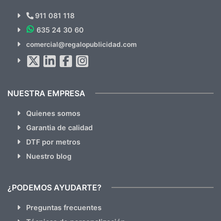
Novedades y Ofertas?
911 081 118
635 24 30 60
SUSCRÍBETE!!
comercial@regalopublicidad.com
Al suscribirte aceptas nuestras
políticas de privacidad
(No
hacemos Spam)
NUESTRA EMPRESA
Quienes somos
Garantia de calidad
DTF por metros
Nuestro blog
¿PODEMOS AYUDARTE?
Preguntas frecuentes