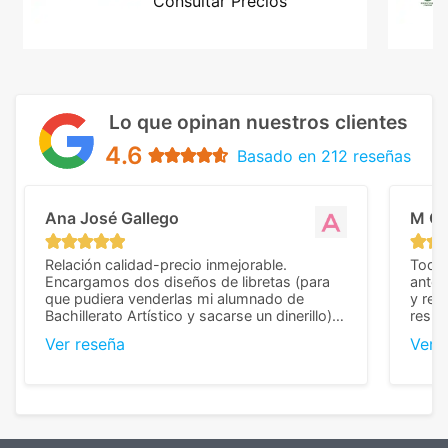
Consultar Precios
Lo que opinan nuestros clientes
4.6
Basado en 212 reseñas
Ana José Gallego
M C
Relación calidad-precio inmejorable.
Todo 
Encargamos dos diseños de libretas (para
anter
que pudiera venderlas mi alumnado de
y rep
Bachillerato Artístico y sacarse un dinerillo) y
resul
nos dieron el mejor presupuesto con
perso
Ver reseña
Ver 
diferencia, con libretas de muy buena calidad
cuand
y muy bien terminadas con la estampación
compl
en los colores pedidos. La atención al
pusie
cliente, inmejorable, respondiendo a cada
para 
duda que teníamos en el proceso. Nos
como
mandaron las miniaturas para
repet