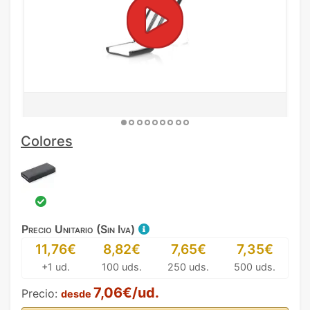
Colores
Precio Unitario (Sin Iva)
11,76€
8,82€
7,65€
7,35€
+1 ud.
100 uds.
250 uds.
500 uds.
7,06€/ud.
Precio:
desde