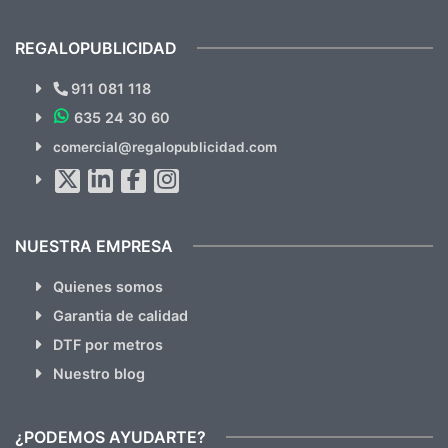
previsualizarlas (las adjunto) y llegaron tal
todo!
cual, sin el menor problema. Totalmente
recomendables.
REGALOPUBLICIDAD
¿Quieres ver nuestras últimas
Novedades y Ofertas?
911 081 118
635 24 30 60
SUSCRÍBETE!!
comercial@regalopublicidad.com
Al suscribirte aceptas nuestras
políticas de privacidad
(No
hacemos Spam)
NUESTRA EMPRESA
Quienes somos
Garantia de calidad
DTF por metros
Nuestro blog
¿PODEMOS AYUDARTE?