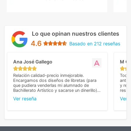
Lo que opinan nuestros clientes
4.6
Basado en 212 reseñas
Ana José Gallego
M C
Relación calidad-precio inmejorable.
Todo 
Encargamos dos diseños de libretas (para
anter
que pudiera venderlas mi alumnado de
y rep
Bachillerato Artístico y sacarse un dinerillo) y
resul
nos dieron el mejor presupuesto con
perso
Ver reseña
Ver 
diferencia, con libretas de muy buena calidad
cuand
y muy bien terminadas con la estampación
compl
en los colores pedidos. La atención al
pusie
cliente, inmejorable, respondiendo a cada
para 
duda que teníamos en el proceso. Nos
como
mandaron las miniaturas para
repet
previsualizarlas (las adjunto) y llegaron tal
todo!