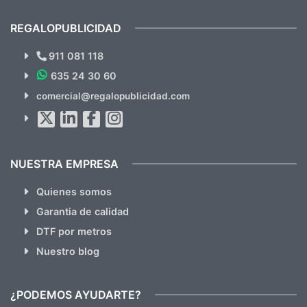
cual, sin el menor problema. Totalmente
recomendables.
REGALOPUBLICIDAD
¿Quieres ver nuestras últimas
Novedades y Ofertas?
911 081 118
635 24 30 60
SUSCRÍBETE!!
comercial@regalopublicidad.com
Al suscribirte aceptas nuestras
políticas de privacidad
(No
hacemos Spam)
NUESTRA EMPRESA
Quienes somos
Garantia de calidad
DTF por metros
Nuestro blog
¿PODEMOS AYUDARTE?