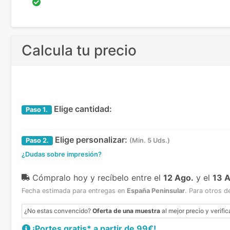
Calcula tu precio
Elige cantidad:
Paso
1.
Elige personalizar:
Paso
2.
(Min. 5 Uds.)
¿Dudas sobre impresión?
Cómpralo hoy y recíbelo
entre el
12 Ago.
y el
13 
Fecha estimada para entregas en
España Peninsular
.
Para otros d
¿No estas convencido?
Oferta de una muestra
al mejor precio y verific
¡Portes gratis* a partir de 99€!