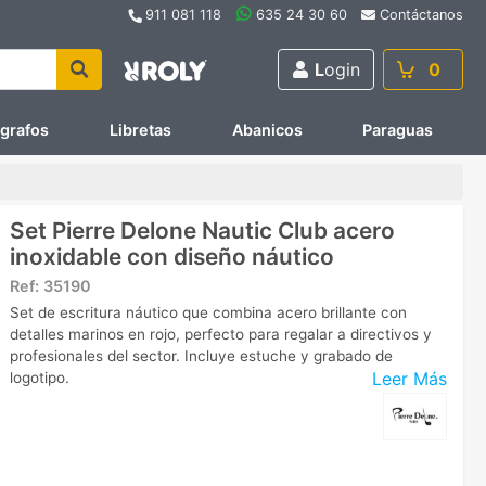
911 081 118
635 24 30 60
Contáctanos
L
ogin
0
ígrafos
Libretas
Abanicos
Paraguas
Set Pierre Delone Nautic Club acero
inoxidable con diseño náutico
Ref:
35190
Set de escritura náutico que combina acero brillante con
detalles marinos en rojo, perfecto para regalar a directivos y
profesionales del sector. Incluye estuche y grabado de
Leer Más
logotipo.