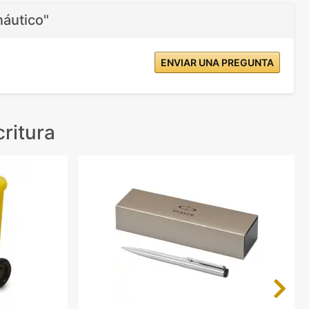
náutico"
ENVIAR UNA PREGUNTA
ritura
Next