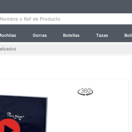
ombre o Ref de Producto
ochilas
Gorras
Botellas
Tazas
Bol
alizados