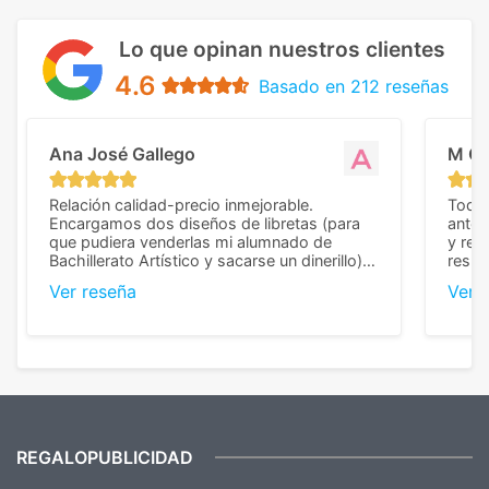
Lo que opinan nuestros clientes
4.6
Basado en 212 reseñas
Ana José Gallego
M C
Relación calidad-precio inmejorable.
Todo 
Encargamos dos diseños de libretas (para
anter
que pudiera venderlas mi alumnado de
y rep
Bachillerato Artístico y sacarse un dinerillo) y
resul
nos dieron el mejor presupuesto con
perso
Ver reseña
Ver 
diferencia, con libretas de muy buena calidad
cuand
y muy bien terminadas con la estampación
compl
en los colores pedidos. La atención al
pusie
cliente, inmejorable, respondiendo a cada
para 
duda que teníamos en el proceso. Nos
como
mandaron las miniaturas para
repet
previsualizarlas (las adjunto) y llegaron tal
todo!
cual, sin el menor problema. Totalmente
recomendables.
REGALOPUBLICIDAD
¿Quieres ver nuestras últimas