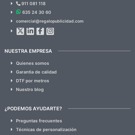
Novedades y Ofertas?
911 081 118
635 24 30 60
SUSCRÍBETE!!
comercial@regalopublicidad.com
Al suscribirte aceptas nuestras
políticas de privacidad
(No
hacemos Spam)
NUESTRA EMPRESA
Quienes somos
Garantia de calidad
DTF por metros
Nuestro blog
¿PODEMOS AYUDARTE?
Preguntas frecuentes
Técnicas de personalización