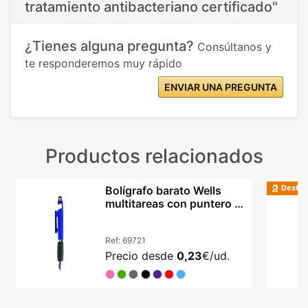
tratamiento antibacteriano certificado"
¿Tienes alguna pregunta?
Consúltanos y
te responderemos muy rápido
ENVIAR UNA PREGUNTA
Productos relacionados
Destac
Bolígrafo barato Wells
multitareas con puntero y
base móvil
Ref:
69721
Precio desde
0,23
€/ud.