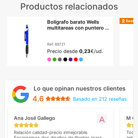
Productos relacionados
Destac
Bolígrafo barato Wells
multitareas con puntero y
base móvil
Ref:
69721
Precio desde
0,23
€/ud.
Lo que opinan nuestros clientes
4.6
Basado en 212 reseñas
Ana José Gallego
M C
Relación calidad-precio inmejorable.
Todo 
Encargamos dos diseños de libretas (para
anter