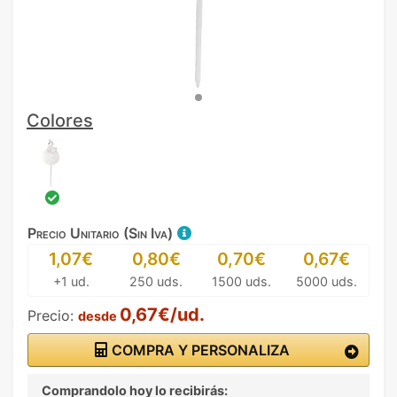
Colores
Precio Unitario (Sin Iva)
1,07€
0,80€
0,70€
0,67€
+1 ud.
250 uds.
1500 uds.
5000 uds.
0,67€/ud.
Precio:
desde
COMPRA Y PERSONALIZA
Comprandolo hoy lo recibirás: