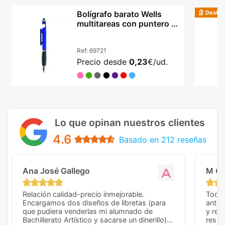
Destac
Bolígrafo barato Wells
multitareas con puntero y
base móvil
Ref:
69721
Precio desde
0,23
€/ud.
Lo que opinan nuestros clientes
4.6
Basado en 212 reseñas
Ana José Gallego
M C
Relación calidad-precio inmejorable.
Todo 
Encargamos dos diseños de libretas (para
anter
que pudiera venderlas mi alumnado de
y rep
Bachillerato Artístico y sacarse un dinerillo) y
resul