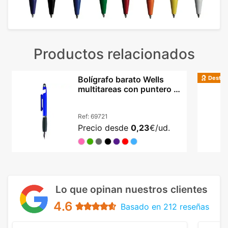
Productos relacionados
Destac
Bolígrafo barato Wells
multitareas con puntero y
base móvil
Ref:
69721
Precio desde
0,23
€/ud.
Lo que opinan nuestros clientes
4.6
Basado en 212 reseñas