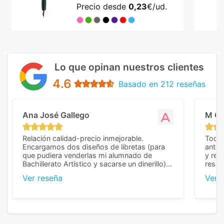
Precio desde
0,23
€/ud.
Lo que opinan nuestros clientes
4.6
Basado en 212 reseñas
Ana José Gallego
M C
Relación calidad-precio inmejorable.
Todo 
Encargamos dos diseños de libretas (para
anter
que pudiera venderlas mi alumnado de
y rep
Bachillerato Artístico y sacarse un dinerillo) y
resul
nos dieron el mejor presupuesto con
perso
Ver reseña
Ver 
diferencia, con libretas de muy buena calidad
cuand
y muy bien terminadas con la estampación
compl
en los colores pedidos. La atención al
pusie
cliente, inmejorable, respondiendo a cada
para 
duda que teníamos en el proceso. Nos
como
mandaron las miniaturas para
repet