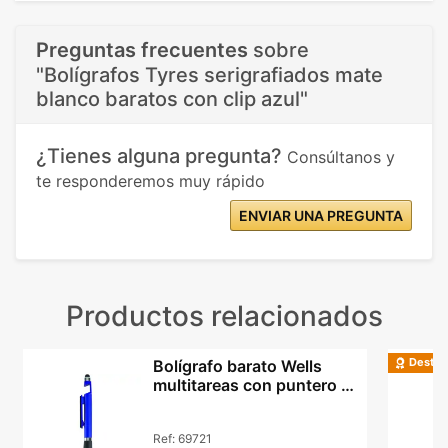
Preguntas frecuentes
sobre
"Bolígrafos Tyres serigrafiados mate
blanco baratos con clip azul"
¿Tienes alguna pregunta?
Consúltanos y
te responderemos muy rápido
ENVIAR UNA PREGUNTA
Productos relacionados
Destac
Bolígrafo barato Wells
multitareas con puntero y
base móvil
Ref:
69721