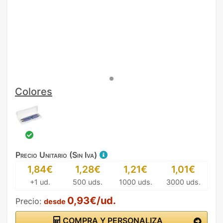
Colores
Precio Unitario (Sin Iva)
1,84€
1,28€
1,21€
1,01€
+1 ud.
500 uds.
1000 uds.
3000 uds.
0,93€/ud.
Precio:
desde
COMPRA Y PERSONALIZA