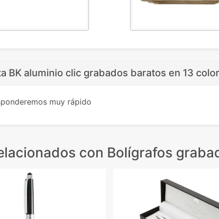
ta BK aluminio clic grabados baratos en 13 colo
esponderemos muy rápido
elacionados
con Bolígrafos graba