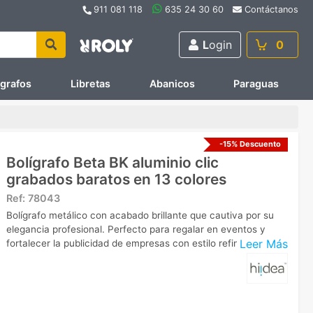
911 081 118
635 24 30 60
Contáctanos
L
ogin
0
ígrafos
Libretas
Abanicos
Paraguas
-15% Descuento
Bolígrafo Beta BK aluminio clic
grabados baratos en 13 colores
Ref:
78043
Bolígrafo metálico con acabado brillante que cautiva por su
elegancia profesional. Perfecto para regalar en eventos y
Leer Más
fortalecer la publicidad de empresas con estilo refinado.