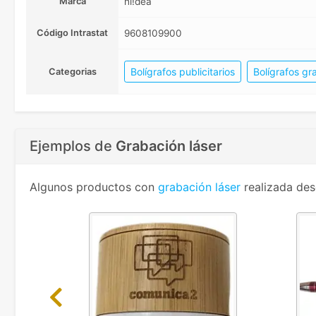
Marca
hi!dea
Código Intrastat
9608109900
Bolígrafos publicitarios
Bolígrafos g
Categorias
Ejemplos de
Grabación láser
Algunos productos con
grabación láser
realizada des
Previous