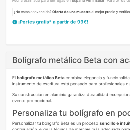
Fecha estimada para entregas en
España Peninsular
.
Para otros d
¿No estas convencido?
Oferta de una muestra
al mejor precio y verific
¡Portes gratis* a partir de 99€!
Bolígrafo metálico Beta con ac
El
bolígrafo metálico Beta
combina elegancia y funcionalida
instrumento de escritura está pensado para profesionales que
Su construcción en aluminio garantiza durabilidad excepcion
evento promocional.
Personaliza tu bolígrafo en p
Personalizar tu bolígrafo Beta es un proceso
sencillo e intui
continuación, elige la técnica de marcaje más adecuada para tu