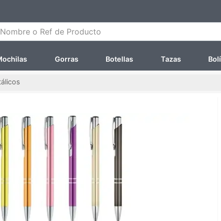
ombre o Ref de Producto
ochilas
Gorras
Botellas
Tazas
Bol
álicos