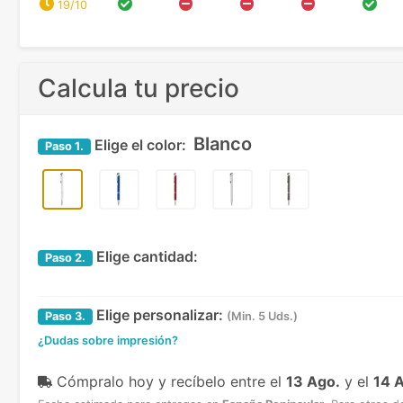
19/10
Calcula tu precio
Blanco
Elige el color:
Paso
1.
Elige cantidad:
Paso
2.
Elige personalizar:
Paso
3.
(Min. 5 Uds.)
¿Dudas sobre impresión?
Cómpralo hoy y recíbelo
entre el
13 Ago.
y el
14 