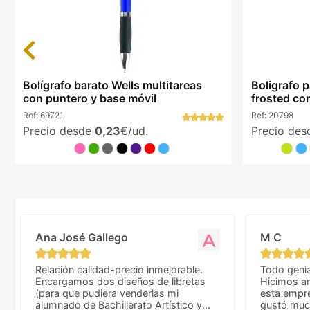
Previous
Bolígrafo barato Wells multitareas
Boligrafo 
con puntero y base móvil
frosted c
Ref:
69721
Ref:
20798
Precio desde
0,23
€/ud.
Precio de
Ana José Gallego
M C
Relación calidad-precio inmejorable.
Todo genia
Encargamos dos diseños de libretas
Hicimos an
(para que pudiera venderlas mi
esta empr
alumnado de Bachillerato Artístico y
gustó much