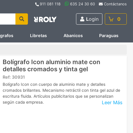
911 081 118
635 24 30 60
Contáctanos
L
ogin
0
ígrafos
Libretas
Abanicos
Paraguas
Bolígrafo Icon aluminio mate con
detalles cromados y tinta gel
Ref:
30931
Bolígrafo Icon con cuerpo de aluminio mate y detalles
cromados brillantes. Mecanismo retráctil con tinta gel azul de
escritura fluida. Artículos publicitarios que se personalizan
Leer Más
según cada empresa.