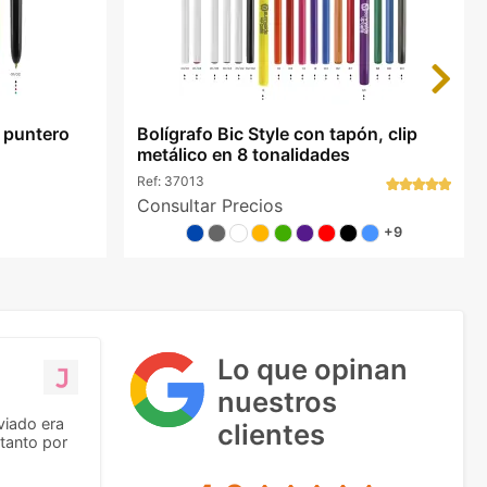
Next
o puntero
Bolígrafo Bic Style con tapón, clip
metálico en 8 tonalidades
Ref:
37013
Consultar Precios
+9
Lo que opinan
nuestros
viado era
clientes
tanto por