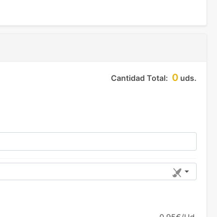
0
Cantidad Total:
uds.