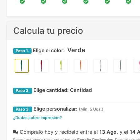
Calcula tu precio
Verde
Elige el color:
Paso
1.
Elige cantidad:
Cantidad
Paso
2.
Elige personalizar:
Paso
3.
(Min. 5 Uds.)
¿Dudas sobre impresión?
Cómpralo hoy y recíbelo
entre el
13 Ago.
y el
14 
Fecha estimada para entregas en
España Peninsular
.
Para otros d