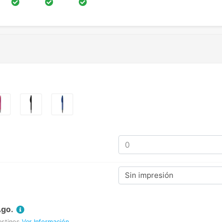
Sin impresión
Ago.
estinos
Ver Información