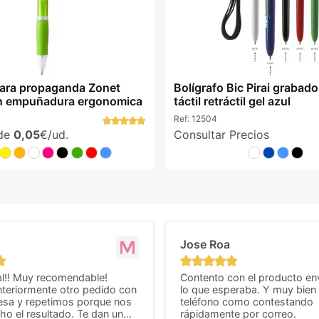
para propaganda Zonet
Bolígrafo Bic Pirai grabad
on empuñadura ergonomica
táctil retráctil gel azul
Ref:
12504
sde
0,05
€/ud.
Consultar Precios
Jose Roa
l!! Muy recomendable!
Contento con el producto en
teriormente otro pedido con
lo que esperaba. Y muy bien 
esa y repetimos porque nos
teléfono como contestando
o el resultado. Te dan un
rápidamente por correo.