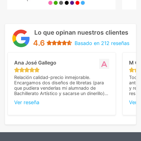
Lo que opinan nuestros clientes
4.6
Basado en 212 reseñas
Ana José Gallego
M C
Relación calidad-precio inmejorable.
Todo 
Encargamos dos diseños de libretas (para
anter
que pudiera venderlas mi alumnado de
y rep
Bachillerato Artístico y sacarse un dinerillo) y
resul
nos dieron el mejor presupuesto con
perso
Ver reseña
Ver 
diferencia, con libretas de muy buena calidad
cuand
y muy bien terminadas con la estampación
compl
en los colores pedidos. La atención al
pusie
cliente, inmejorable, respondiendo a cada
para 
duda que teníamos en el proceso. Nos
como
mandaron las miniaturas para
repet
previsualizarlas (las adjunto) y llegaron tal
todo!