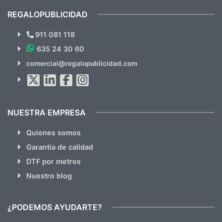
cual, sin el menor problema. Totalmente
recomendables.
REGALOPUBLICIDAD
¿Quieres ver nuestras últimas
Novedades y Ofertas?
911 081 118
635 24 30 60
SUSCRÍBETE!!
comercial@regalopublicidad.com
Al suscribirte aceptas nuestras
políticas de privacidad
(No
hacemos Spam)
NUESTRA EMPRESA
Quienes somos
Garantia de calidad
DTF por metros
Nuestro blog
¿PODEMOS AYUDARTE?