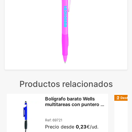
Productos relacionados
Destac
Bolígrafo barato Wells
multitareas con puntero y
base móvil
Ref:
69721
Precio desde
0,23
€/ud.