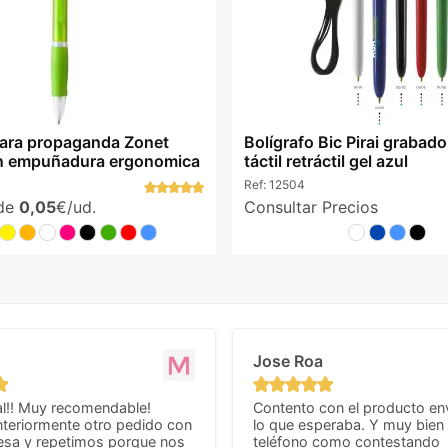
para propaganda Zonet
Bolígrafo Bic Pirai grabad
on empuñadura ergonomica
táctil retráctil gel azul
Ref:
12504
sde
0,05
€/ud.
Consultar Precios
Jose Roa
l!! Muy recomendable!
Contento con el producto en
teriormente otro pedido con
lo que esperaba. Y muy bien 
esa y repetimos porque nos
teléfono como contestando