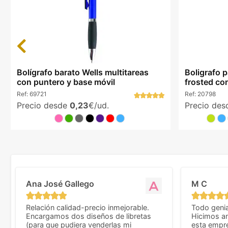
Previous
Bolígrafo barato Wells multitareas
Boligrafo 
con puntero y base móvil
frosted c
Ref:
69721
Ref:
20798
Precio desde
0,23
€/ud.
Precio de
Ana José Gallego
M C
Relación calidad-precio inmejorable.
Todo genia
Encargamos dos diseños de libretas
Hicimos an
(para que pudiera venderlas mi
esta empr