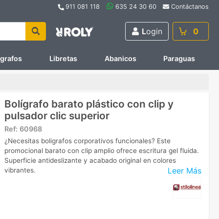
911 081 118
635 24 30 60
Contáctanos
L
ogin
0
ígrafos
Libretas
Abanicos
Paraguas
Bolígrafo barato plástico con clip y
pulsador clic superior
Ref:
60968
¿Necesitas boligrafos corporativos funcionales? Este
promocional barato con clip amplio ofrece escritura gel fluida.
Superficie antideslizante y acabado original en colores
Leer Más
vibrantes.