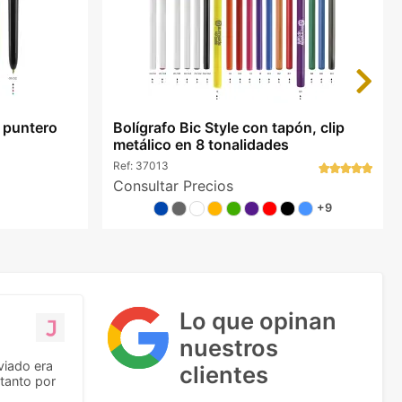
Next
o puntero
Bolígrafo Bic Style con tapón, clip
metálico en 8 tonalidades
Ref:
37013
Consultar Precios
+9
Lo que opinan
nuestros
viado era
clientes
tanto por