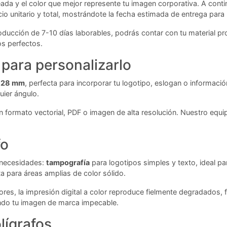
eseada y el color que mejor represente tu imagen corporativa. A con
io unitario y total, mostrándote la fecha estimada de entrega para
ducción de 7-10 días laborables, podrás contar con tu material p
os perfectos.
para personalizarlo
 28 mm
, perfecta para incorporar tu logotipo, eslogan o informació
uier ángulo.
 formato vectorial, PDF o imagen de alta resolución. Nuestro equip
fo
 necesidades:
tampografía
para logotipos simples y texto, ideal p
ta para áreas amplias de color sólido.
ores, la impresión digital a color reproduce fielmente degradados,
endo tu imagen de marca impecable.
lígrafos