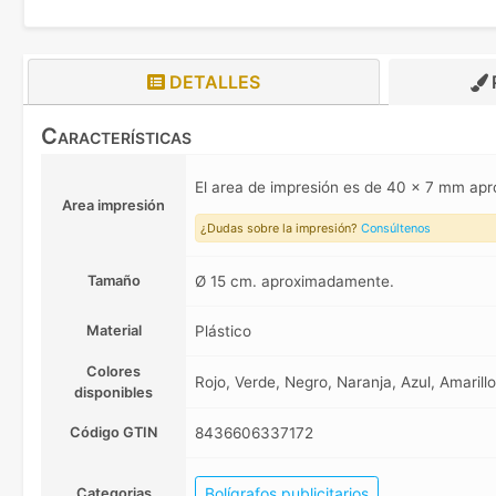
DETALLES
Características
El area de impresión es de 40 x 7 mm a
Area impresión
¿Dudas sobre la impresión?
Consúltenos
Tamaño
Ø 15 cm. aproximadamente.
Material
Plástico
Colores
Rojo, Verde, Negro, Naranja, Azul, Amarillo
disponibles
Código GTIN
8436606337172
Bolígrafos publicitarios
Categorias