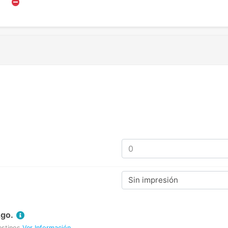
Sin impresión
Ago.
estinos
Ver Información