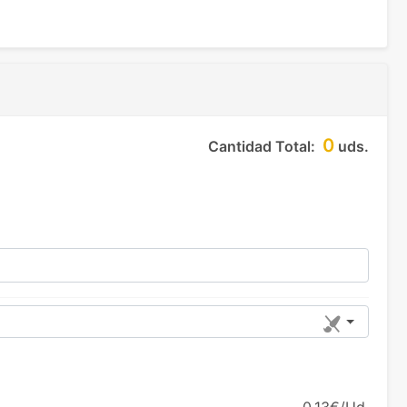
0
Cantidad Total:
uds.