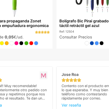
para propaganda Zonet
Bolígrafo Bic Pirai grabad
on empuñadura ergonomica
táctil retráctil gel azul
Ref:
12504
sde
0,05
€/ud.
Consultar Precios
Jose Roa
l!! Muy recomendable!
Contento con el producto en
teriormente otro pedido con
lo que esperaba. Y muy bien 
esa y repetimos porque nos
teléfono como contestando
o el resultado. Te dan un
rápidamente por correo.
agradable y personal, cosa
a
Ver reseña
cho cuando se trata