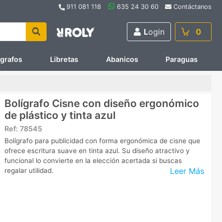
911 081 118
635 24 30 60
Contáctanos
L
ogin
0
ígrafos
Libretas
Abanicos
Paraguas
Bolígrafo Cisne con diseño ergonómico
de plástico y tinta azul
Ref:
78545
Bolígrafo para publicidad con forma ergonómica de cisne que
ofrece escritura suave en tinta azul. Su diseño atractivo y
funcional lo convierte en la elección acertada si buscas
Leer Más
regalar utilidad.