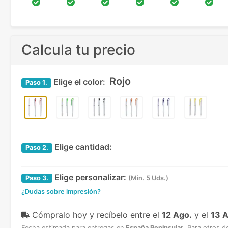
Calcula tu precio
Rojo
Elige el color:
Paso
1.
Elige cantidad:
Paso
2.
Elige personalizar:
Paso
3.
(Min. 5 Uds.)
¿Dudas sobre impresión?
Cómpralo hoy y recíbelo
entre el
12 Ago.
y el
13 
Fecha estimada para entregas en
España Peninsular
.
Para otros d