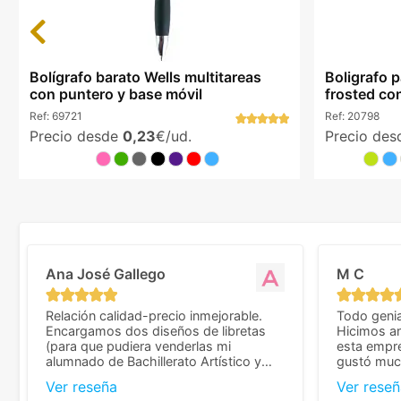
Previous
Bolígrafo barato Wells multitareas
Boligrafo 
con puntero y base móvil
frosted c
Ref:
69721
Ref:
20798
Precio desde
0,23
€/ud.
Precio de
Ana José Gallego
M C
Relación calidad-precio inmejorable.
Todo genia
Encargamos dos diseños de libretas
Hicimos an
(para que pudiera venderlas mi
esta empr
alumnado de Bachillerato Artístico y
gustó much
sacarse un dinerillo) y nos dieron el
trato muy 
Ver reseña
Ver reseñ
mejor presupuesto con diferencia, con
que valoramos mu