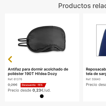
Productos rela
Previous
Antifaz para dormir acolchado de
Reposacabe
poliéster 190T Hi!dea Dozy
tela de sar
Ref:
61376
Ref:
55640
Precio de
0,26€
Descuento
-15%
Precio desde
0,23
€/ud.