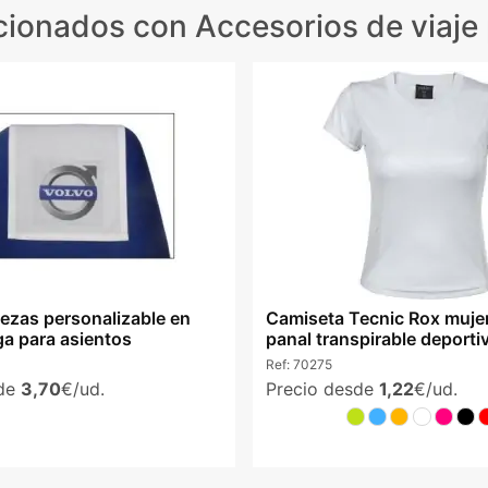
cionados
con Accesorios de viaje
zas personalizable en
Camiseta Tecnic Rox mujer
ga para asientos
panal transpirable deporti
Ref:
70275
sde
3,70
€/ud.
Precio desde
1,22
€/ud.