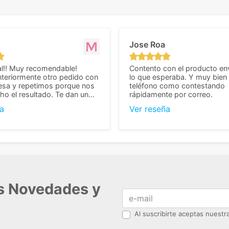
Jose Roa
l!! Muy recomendable!
Contento con el producto en
teriormente otro pedido con
lo que esperaba. Y muy bien 
esa y repetimos porque nos
teléfono como contestando
o el resultado. Te dan un
rápidamente por correo.
agradable y personal, cosa
a
Ver reseña
cho cuando se trata
s algo complicados de
También nos pusieron muchas
 desde el inicio para
el pedido fuera de España,
tros pedíamos. Volveremos
con ellos seguro! Muchas
r todo! ☺️
as Novedades y
Al suscribirte aceptas nuest