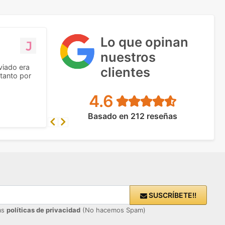
Lo que opinan
nuestros
viado era
clientes
tanto por
4.6
Basado en 212 reseñas
Previous
Next
SUSCRÍBETE!!
ras
políticas de privacidad
(No hacemos Spam)