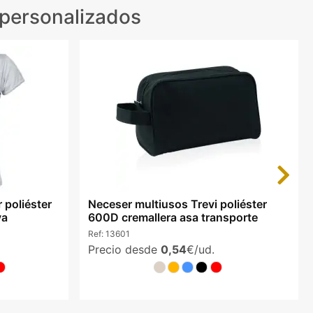
 personalizados
Next
 poliéster
Neceser multiusos Trevi poliéster
va
600D cremallera asa transporte
Ref:
13601
Precio desde
0,54
€/ud.