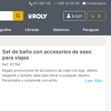
911 081 118
635 24 30 60
Contáctanos
L
ogin
0
ígrafos
Libretas
Abanicos
Paraguas
Set de baño con accesorios de aseo
para viajes
Ref:
61784
Regalo promocional de accesorios de viaje con logo, diseño
elegante y tamaño ideal para llevar a cualquier destino.
Leer Más
Personaliza y sorprende con estilo.