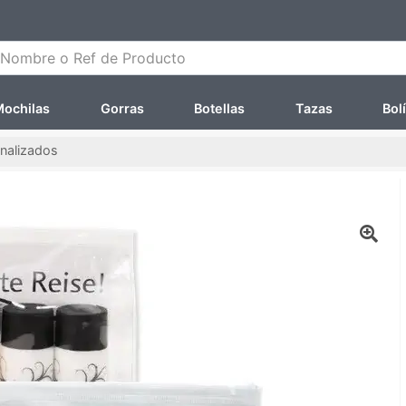
ombre o Ref de Producto
ochilas
Gorras
Botellas
Tazas
Bol
onalizados