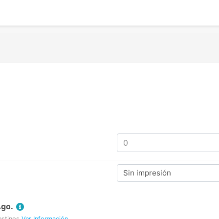
Sin impresión
Ago.
estinos
Ver Información