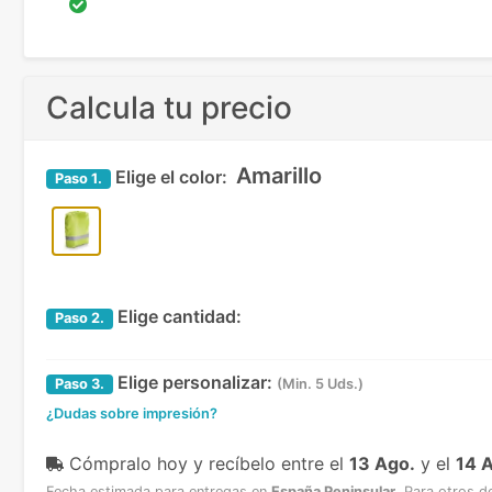
Calcula tu precio
Amarillo
Elige el color:
Paso
1.
Elige cantidad:
Paso
2.
Elige personalizar:
Paso
3.
(Min. 5 Uds.)
¿Dudas sobre impresión?
Cómpralo hoy y recíbelo
entre el
13 Ago.
y el
14 
Fecha estimada para entregas en
España Peninsular
.
Para otros d