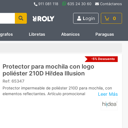
911 081 118
635 24 30 60
Contáctanos
L
ogin
0
ígrafos
Libretas
Abanicos
Paraguas
-5% Descuento
Protector para mochila con logo
poliéster 210D Hi!dea Illusion
Ref:
65347
Protector impermeable de poliéster 210D para mochila, con
Leer Más
elementos reflectantes. Artículo promocional