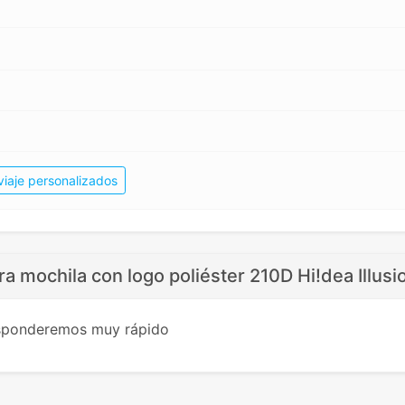
viaje personalizados
ra mochila con logo poliéster 210D Hi!dea Illusi
esponderemos muy rápido