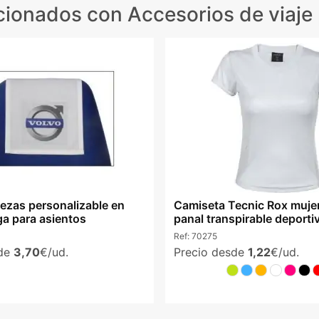
cionados
con Accesorios de viaje
zas personalizable en
Camiseta Tecnic Rox mujer
ga para asientos
panal transpirable deporti
Ref:
70275
sde
3,70
€/ud.
Precio desde
1,22
€/ud.