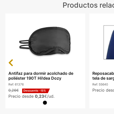
Productos rela
Previous
Antifaz para dormir acolchado de
Reposacabe
poliéster 190T Hi!dea Dozy
tela de sar
Ref:
61376
Ref:
55640
Precio de
0,26€
Descuento
-15%
Precio desde
0,23
€/ud.