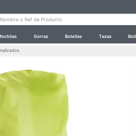
ombre o Ref de Producto
ochilas
Gorras
Botellas
Tazas
Bol
onalizados