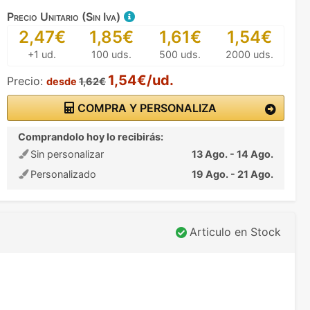
Precio Unitario (Sin Iva)
2,47€
1,85€
1,61€
1,54€
+1 ud.
100 uds.
500 uds.
2000 uds.
1,54€/ud.
Precio:
desde
1,62€
COMPRA Y PERSONALIZA
Comprandolo hoy lo recibirás:
Sin personalizar
13 Ago. - 14 Ago.
Personalizado
19 Ago. - 21 Ago.
Articulo en Stock