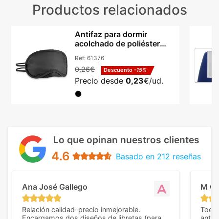
Productos relacionados
Antifaz para dormir
acolchado de poliéster
190T Hi!dea Dozy
Ref:
61376
0,26€
Descuento
-15%
Precio desde
0,23
€/ud.
Lo que opinan nuestros clientes
4.6
Basado en 212 reseñas
Ana José Gallego
M C
Relación calidad-precio inmejorable.
Todo 
Encargamos dos diseños de libretas (para
anter