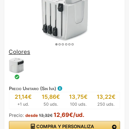
Colores
Precio Unitario (Sin Iva)
21,14€
15,86€
13,75€
13,22€
+1 ud.
50 uds.
100 uds.
250 uds.
12,69€/ud.
Precio:
desde
13,32€
COMPRA Y PERSONALIZA