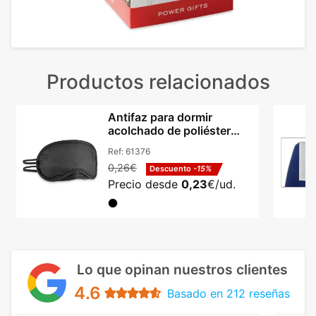
Productos relacionados
Antifaz para dormir
acolchado de poliéster
190T Hi!dea Dozy
Ref:
61376
0,26€
Descuento
-15%
Precio desde
0,23
€/ud.
Lo que opinan nuestros clientes
4.6
Basado en 212 reseñas