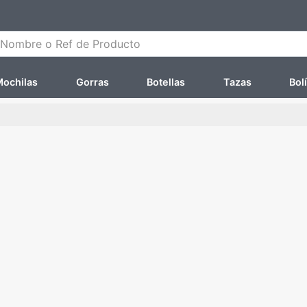
ombre o Ref de Producto
ochilas
Gorras
Botellas
Tazas
Bol