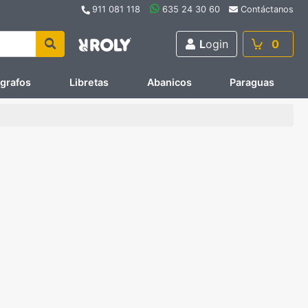
911 081 118
635 24 30 60
Contáctanos
L
ogin
0
ígrafos
Libretas
Abanicos
Paraguas