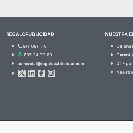
REGALOPUBLICIDAD
NUESTRA 
911 081 118
Quiene
635 24 30 60
Garanti
DTF por
comercial@regalopublicidad.com
Nuestro
Copyright 2026 ©
Artículos Promocionales SL