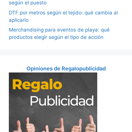
según el puesto
DTF por metros según el tejido: qué cambia al
aplicarlo
Merchandising para eventos de playa: qué
productos elegir según el tipo de acción
Opiniones de Regalopublicidad