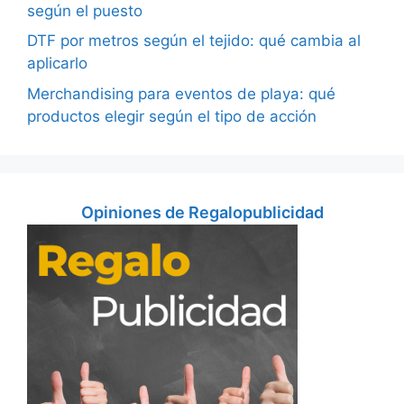
según el puesto
DTF por metros según el tejido: qué cambia al
aplicarlo
Merchandising para eventos de playa: qué
productos elegir según el tipo de acción
Opiniones de Regalopublicidad